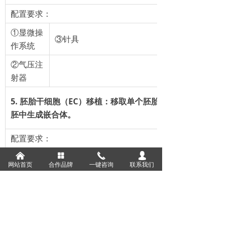
配置要求：
①显微操
③针具
作系统
②气压注
射器
5. 胚胎干细胞（EC）移植：移取单个胚胎干细胞并将其注射
胚中生成嵌合体。
配置要求：
낀
넒
끅
넙
①显微操
④压电破膜仪
网站首页
合作品牌
一键咨询
联系我们
作手臂
②气压注
⑤针具
射器
③油压注