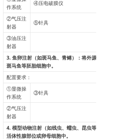
④压电破膜仪
作系统
②气压注
⑤针具
射器
③油压注
射器
3. 鱼卵注射（如斑马鱼、青鳉）：将外源基因、mRNA或药
斑马鱼等胚胎细胞中。
配置要求：
①显微操
③针具
作系统
②气压注
射器
4. 模型动物注射（如线虫、蠕虫、昆虫等）：将外源基因注
活体性腺部位或卵母细胞中。